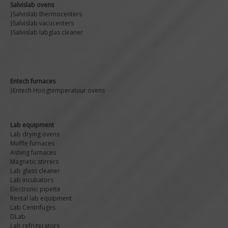
Salvislab ovens
}Salvislab thermocenters
}Salvislab vacucenters
}Salvislab labglas cleaner
Entech furnaces
}Entech Hoogtemperatuur ovens
Lab equipment
Lab drying ovens
Muffle furnaces
Ashing furnaces
Magnetic stirrers
Lab glass cleaner
Lab incubators
Electronic pipette
Rental lab equipment
Lab Centrifuges
DLab
Lab refrigerators