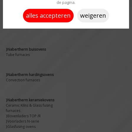
de pagina.
alles accepteren
weigeren
}Nabertherm droogovens
Drying ovens
}Nabertherm buisovens
Tube furnaces
}Nabertherm hardingsovens
Convection furnaces
}Nabertherm keramiekovens
Ceramic Kilns & Glass fusing
furnaces
}Bovenladers TOP /R
}Voorladers N-serie
}Glasfusing ovens