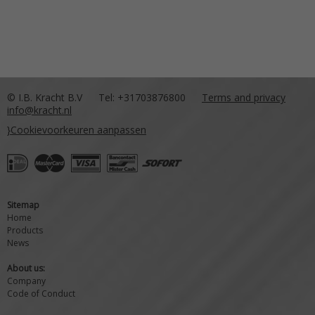
© I.B. Kracht B.V
Tel: +31703876800
Terms and privacy
info@kracht.nl
}Cookievoorkeuren aanpassen
Sitemap
Home
Products
News
About us:
Company
Code of Conduct