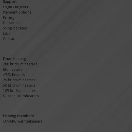
Support:
Login / Register
Payment options
Pricing
Deliveries
Shipping rates
Jobs
Contact
Drum heating
200 ltr drum heaters
IBC heaters
ATEX heaters
25 ltr drum heaters
50 ltr drum heaters
105 ltr drum heaters
Silicone Drumheaters
Heating chambers
}AMARC warmtekamers