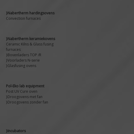
}Nabertherm hardingsovens
Convection furnaces
}Nabertherm keramiekovens
Ceramic Kilns & Glass fusing
furnaces
}Bovenladers TOP /R
}Voorladers N-serie
}Glasfusing ovens
Pol-Eko lab equipment
Post UV Cure oven
}Droogovens met fan
}Droogovens zonder fan
}Incubators