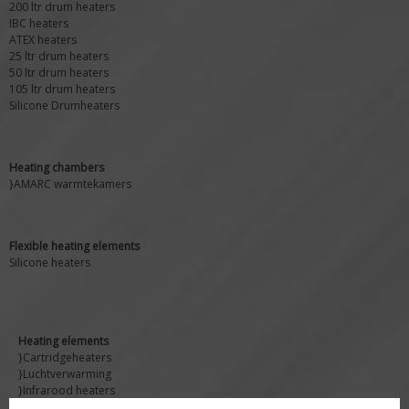
200 ltr drum heaters
IBC heaters
ATEX heaters
25 ltr drum heaters
50 ltr drum heaters
105 ltr drum heaters
Silicone Drumheaters
Heating chambers
}AMARC warmtekamers
Flexible heating elements
Silicone heaters
Heating elements
}Cartridgeheaters
}Luchtverwarming
}Infrarood heaters