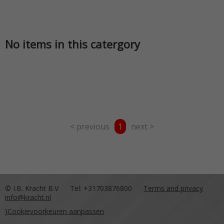
No items in this catergory
< previous
1
next >
© I.B. Kracht B.V
Tel: +31703876800
Terms and privacy
info@kracht.nl
}Cookievoorkeuren aanpassen